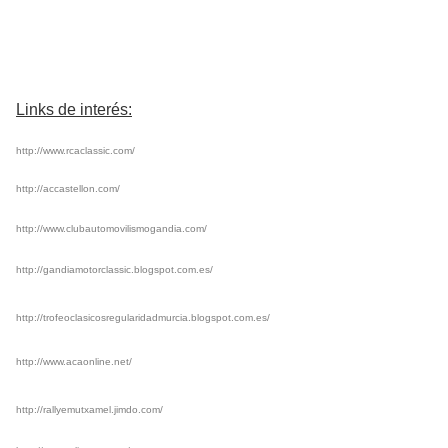
Links de interés:
http://www.rcaclassic.com/
http://accastellon.com/
http://www.clubautomovilismogandia.com/
http://gandiamotorclassic.blogspot.com.es/
http://trofeoclasicosregularidadmurcia.blogspot.com.es/
http://www.acaonline.net/
http://rallyemutxamel.jimdo.com/