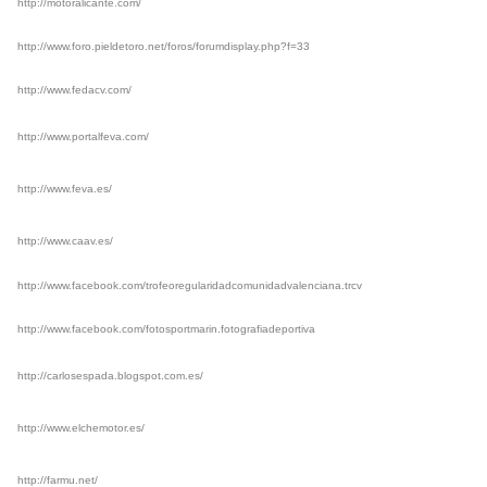
http://motoralicante.com/
http://www.foro.pieldetoro.net/foros/forumdisplay.php?f=33
http://www.fedacv.com/
http://www.portalfeva.com/
http://www.feva.es/
http://www.caav.es/
http://www.facebook.com/trofeoregularidadcomunidadvalenciana.trcv
http://www.facebook.com/fotosportmarin.fotografiadeportiva
http://carlosespada.blogspot.com.es/
http://www.elchemotor.es/
http://farmu.net/